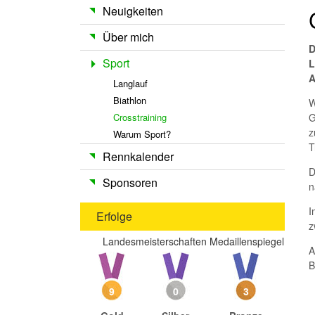
Neuigkeiten
Über mich
D
Sport
L
A
Langlauf
Biathlon
W
G
Crosstraining
z
Warum Sport?
T
Rennkalender
D
Sponsoren
n
I
Erfolge
z
Landesmeisterschaften Medaillenspiegel
A
B
9
0
3