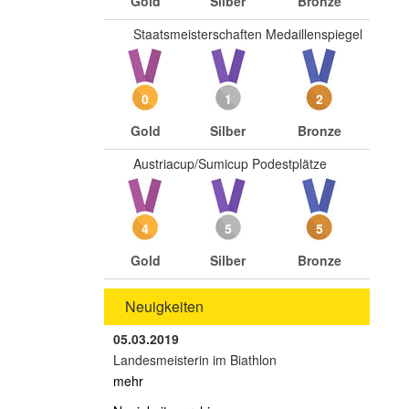
Gold
Silber
Bronze
Staatsmeisterschaften Medaillenspiegel
0
1
2
Gold
Silber
Bronze
Austriacup/Sumicup Podestplätze
4
5
5
Gold
Silber
Bronze
Neuigkeiten
05.03.2019
Landesmeisterin im Biathlon
mehr