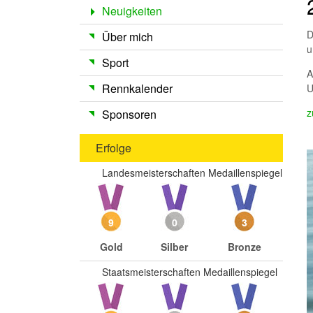
Neuigkeiten
D
Über mich
u
Sport
A
Rennkalender
U
z
Sponsoren
Erfolge
Landesmeisterschaften Medaillenspiegel
9
0
3
Gold
Silber
Bronze
Staatsmeisterschaften Medaillenspiegel