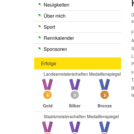
Neuigkeiten
D
Über mich
a
Sport
F
Rennkalender
A
S
Sponsoren
L
Erfolge
P
e
Landesmeisterschaften Medaillenspiegel
T
B
N
9
0
3
Gold
Silber
Bronze
Staatsmeisterschaften Medaillenspiegel