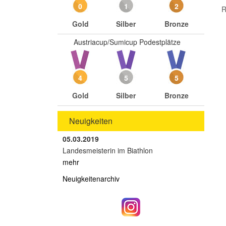
0
1
2
R
Gold
Silber
Bronze
Austriacup/Sumicup Podestplätze
4
5
5
Gold
Silber
Bronze
Neuigkeiten
05.03.2019
Landesmeisterin im Biathlon
mehr
Neuigkeitenarchiv